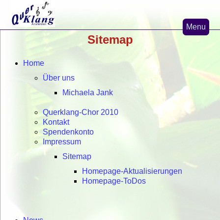
Menu
Sitemap
Home
News
Home
Über uns
Nicaragua-Projekte
Michaela Jank
Misa de la Solidaridad
Querklang-Chor 2010
Verein Querklang
Kontakt
Spendenkonto
Kirchenmusik
Impressum
Sitemap
Homepage-Aktualisierungen
Homepage-ToDos