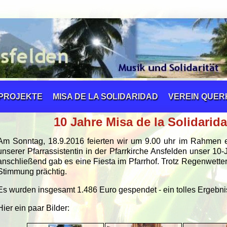
PROJEKTE
MISA DE LA SOLIDARIDAD
VEREIN QUE
10 Jahre Misa de la Solidarid
Am Sonntag, 18.9.2016 feierten wir um 9.00 uhr im Rahmen ei
unserer Pfarrassistentin in der Pfarrkirche Ansfelden unser 10-
anschließend gab es eine Fiesta im Pfarrhof. Trotz Regenwetter
Stimmung prächtig.
Es wurden insgesamt 1.486 Euro gespendet - ein tolles Ergebni
Hier ein paar Bilder: