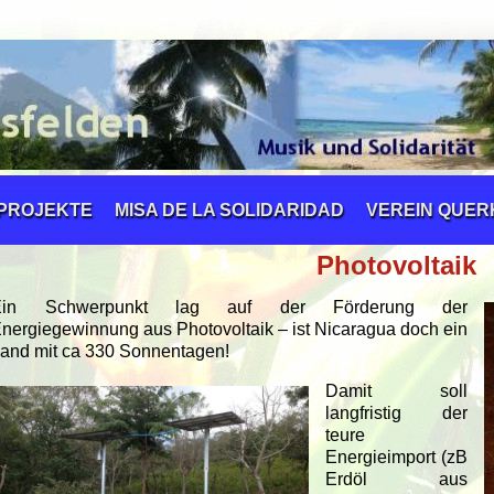
PROJEKTE
MISA DE LA SOLIDARIDAD
VEREIN QUE
Photovoltaik
Ein Schwerpunkt lag auf der Förderung der
nergiegewinnung aus Photovoltaik – ist Nicaragua doch ein
and mit ca 330 Sonnentagen!
Damit soll
langfristig der
teure
Energieimport (zB
Erdöl aus