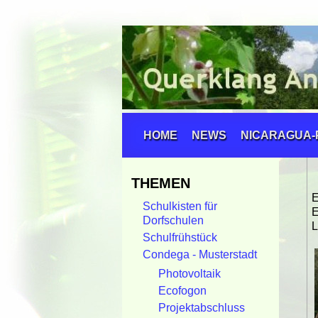
HOME
NEWS
NICARAGUA-
THEMEN
Schulkisten für
E
Dorfschulen
L
Schulfrühstück
Condega - Musterstadt
Photovoltaik
Ecofogon
Projektabschluss