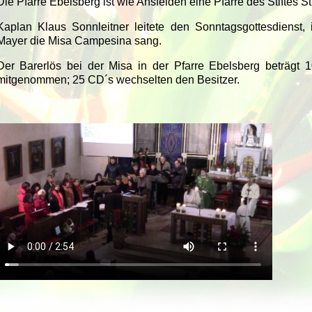
Die Pfarre Ebelsberg ist wie Ansfelden eine Pfarre des Stiftes St.
Kaplan Klaus Sonnleitner leitete den Sonntagsgottesdienst,
Mayer die Misa Campesina sang.
Der Barerlös bei der Misa in der Pfarre Ebelsberg beträgt 
mitgenommen; 25 CD´s wechselten den Besitzer.