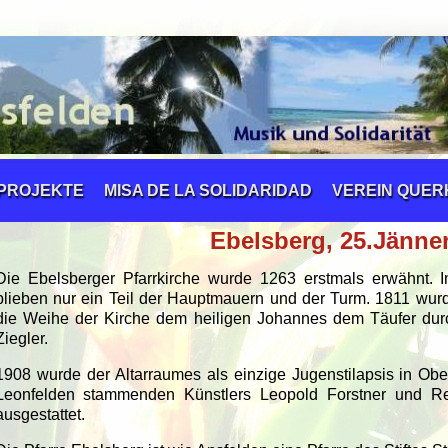
PROJEKTE
MISA DE LA SOLIDARIDAD
VEREIN QUE
Ebelsberg, 25.Jänne
Die Ebelsberger Pfarrkirche wurde 1263 erstmals erwähnt. 
blieben nur ein Teil der Hauptmauern und der Turm. 1811 wurd
die Weihe der Kirche dem heiligen Johannes dem Täufer dur
Ziegler.
1908 wurde der Altarraumes als einzige Jugenstilapsis in Ob
Leonfelden stammenden Künstlers Leopold Forstner und R
ausgestattet.