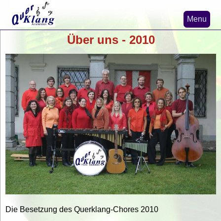
Menu
Über uns - 2010
Home
News
Nicaragua-Projekte
Misa de la Solidaridad
Verein Querklang
Kirchenmusik
Die Besetzung des Querklang-Chores 2010