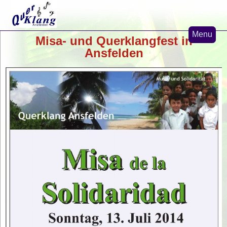
Menu
Misa- und Querklangfest in
Home
Ansfelden
News
Nicaragua-Projekte
Misa de la Solidaridad
Verein Querklang
Kirchenmusik