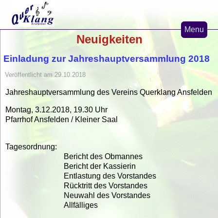
Menu
Neuigkeiten
Home
Einladung zur Jahreshauptversammlung 2018
News
Veröffentlicht am 29.10.2018
Nicaragua-Projekte
Jahreshauptversammlung des Vereins Querklang Ansfelden
Misa de la Solidaridad
Montag, 3.12.2018, 19.30 Uhr
Verein Querklang
Pfarrhof Ansfelden / Kleiner Saal
Kirchenmusik
Tagesordnung:
Bericht des Obmannes
Bericht der Kassierin
Entlastung des Vorstandes
Rücktritt des Vorstandes
Neuwahl des Vorstandes
Allfälliges