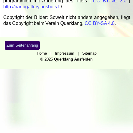
programmiert mit Änderung des Titels |
CC BY-NC 3.0
|
http://nanogallery.brisbois.fr
/
Copyright der Bilder: Soweit nicht anders angegeben, liegt
das Copyright beim Verein Querklang,
CC BY-SA 4.0
.
Zum Seitenanfang
Home
|
Impressum
|
Sitemap
© 2025
Querklang Ansfelden