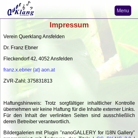
Menu
Impressum
Home
Verein Querklang Ansfelden
News
Dr. Franz Ebner
Nicaragua-Projekte
Fleckendorf 42, 4052 Ansfelden
Misa de la Solidaridad
franz.x.ebner (at) aon.at
Verein Querklang
ZVR-Zahl: 375831813
Kirchenmusik
Haftungshinweis: Trotz sorgfältiger inhaltlicher Kontrolle
übernehmen wir keine Haftung für die Inhalte externer Links.
Für den Inhalt der verlinkten Seiten sind ausschließlich
deren Betreiber verantwortlich.
Bildergalerien mit Plugin "nanoGALLERY for I18N Gallery"